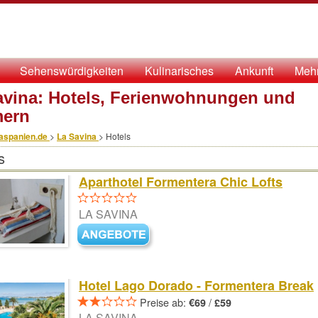
Sehenswürdigkeiten
Kulinarisches
Ankunft
Meh
avina: Hotels, Ferienwohnungen und
ern
aspanien.de
>
La Savina
>
Hotels
s
Aparthotel Formentera Chic Lofts
LA SAVINA
Hotel Lago Dorado - Formentera Break
Preise ab:
/
€69
£59
LA SAVINA