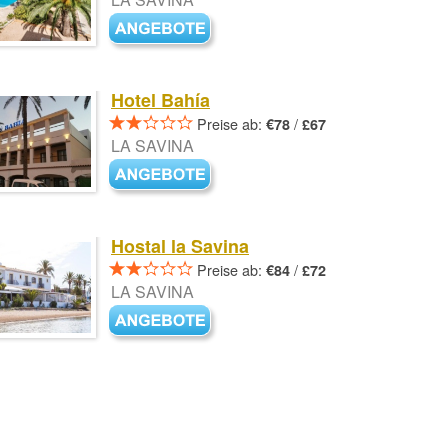
Hotel Bahía
Preise ab:
/
€78
£67
LA SAVINA
Hostal la Savina
Preise ab:
/
€84
£72
LA SAVINA