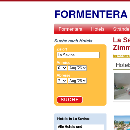
FORMENTERA
Formentera
Hotels
Strände
La S
Suche nach Hotels
Zimm
formenter
Hotel
Hotels in La Savina
:
Alle Hotels und